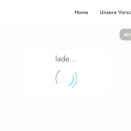
Home
Unsere Vors
S
lade...