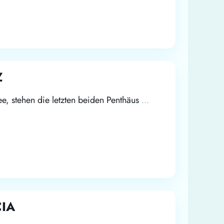
Z
ee, stehen die letzten beiden Penthäus
...
CIA