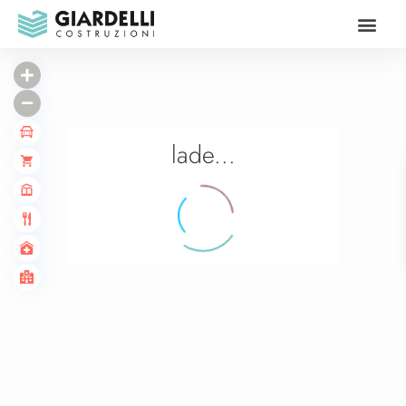
Unsere Vor
lade...