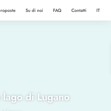
proposte
Su di noi
FAQ
Contatti
IT
e lago di Lugano