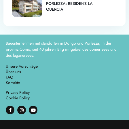
PORLEZZA: RESIDENZ LA
QUERCIA
Bauunternehmen mit standorten in Dongo und Porlezza, in der
provinz Como, seit 40 jahren tätig im gebiet des comer sees und
des luganersees.
Unsere Vorschläge
Über uns
FAQ
Kontakte
Privacy Policy
Cookie Policy