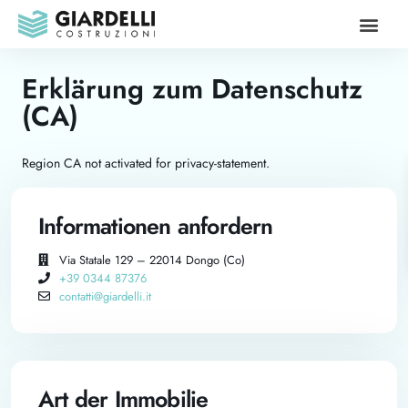
Unsere Vor
Erklärung zum Datenschutz
(CA)
Region CA not activated for privacy-statement.
Informationen anfordern
Via Statale 129 – 22014 Dongo (Co)
+39 0344 87376
contatti@giardelli.it
Art der Immobilie