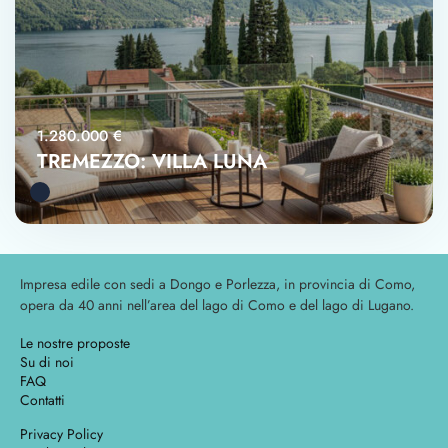
1.280.000 €
TREMEZZO: VILLA LUNA
Impresa edile con sedi a Dongo e Porlezza, in provincia di Como,
opera da 40 anni nell’area del lago di Como e del lago di Lugano.
Le nostre proposte
Su di noi
FAQ
Contatti
Privacy Policy