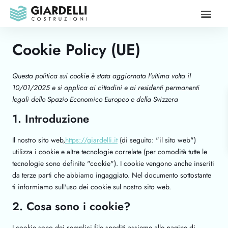
Le nostre prop
Su di noi
Cookie Policy (UE)
Questa politica sui cookie è stata aggiornata l'ultima volta il
10/01/2025 e si applica ai cittadini e ai residenti permanenti
legali dello Spazio Economico Europeo e della Svizzera
1. Introduzione
Il nostro sito web,
https://giardelli.it
(di seguito: "il sito web")
utilizza i cookie e altre tecnologie correlate (per comodità tutte le
tecnologie sono definite "cookie"). I cookie vengono anche inseriti
da terze parti che abbiamo ingaggiato. Nel documento sottostante
ti informiamo sull'uso dei cookie sul nostro sito web.
2. Cosa sono i cookie?
I cookie sono dei semplici file spediti assieme alle pagine di